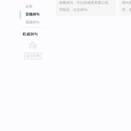
海量例句，可以按难度查看口语、
例句
全部
书面语、论文例句。
等，
音频例句
视频例句
权威例句
go
返回词典
top