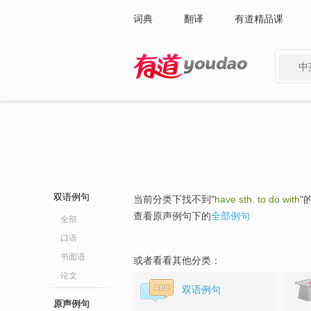
词典
翻译
有道精品课
中
有道 - 网易旗下搜索
双语例句
当前分类下找不到"
have sth. to do with
"
查看原声例句下的
全部例句
全部
口语
书面语
或者看看其他分类：
论文
双语例句
原声例句