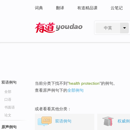
词典
翻译
有道精品课
云笔记
中英
有道 - 网易旗下搜索
双语例句
当前分类下找不到"
health protection
"的例句。
查看原声例句下的
全部例句
全部
口语
书面语
或者看看其他分类：
论文
双语例句
权威例
原声例句