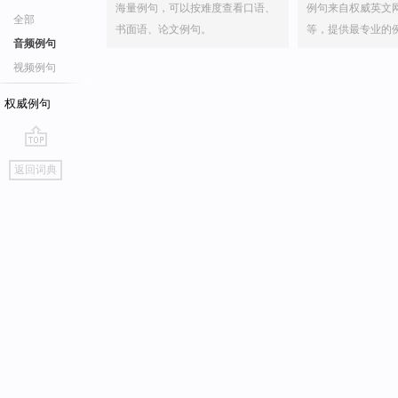
海量例句，可以按难度查看口语、
例句来自权威英文
全部
书面语、论文例句。
等，提供最专业的
音频例句
视频例句
权威例句
go
返回词典
top