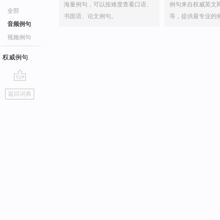
海量例句，可以按难度查看口语、
例句来自权威英文
全部
书面语、论文例句。
等，提供最专业的
音频例句
视频例句
权威例句
go
返回词典
top