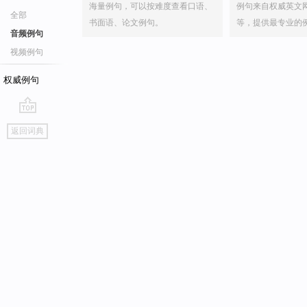
海量例句，可以按难度查看口语、
例句来自权威英文
全部
书面语、论文例句。
等，提供最专业的
音频例句
视频例句
权威例句
go
返回词典
top