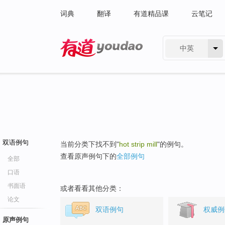
词典
翻译
有道精品课
云笔记
中英
有道 - 网易旗下搜索
双语例句
当前分类下找不到"
hot strip mill
"的例句。
查看原声例句下的
全部例句
全部
口语
书面语
或者看看其他分类：
论文
双语例句
权威例
原声例句