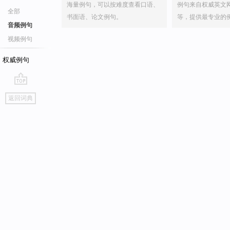
海量例句，可以按难度查看口语、
例句来自权威英文
全部
书面语、论文例句。
等，提供最专业的
音频例句
视频例句
权威例句
go
返回词典
top