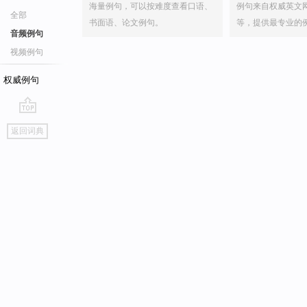
海量例句，可以按难度查看口语、
例句来自权威英文
全部
书面语、论文例句。
等，提供最专业的
音频例句
视频例句
权威例句
go
返回词典
top