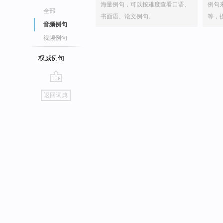
海量例句，可以按难度查看口语、
例句
全部
书面语、论文例句。
等，
音频例句
视频例句
权威例句
go
返回词典
top