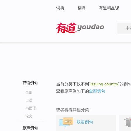
词典
翻译
有道精品课
中
有道 - 网易旗下搜索
双语例句
当前分类下找不到"
issuing country
"的例
查看原声例句下的
全部例句
全部
口语
书面语
或者看看其他分类：
论文
双语例句
原声例句