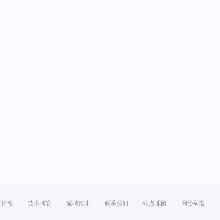
方博客
技术博客
诚聘英才
联系我们
站点地图
网络举报