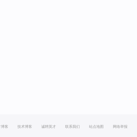
方博客
技术博客
诚聘英才
联系我们
站点地图
网络举报