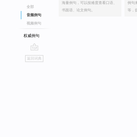
海量例句，可以按难度查看口语、
例句
全部
书面语、论文例句。
等，
音频例句
视频例句
权威例句
go
返回词典
top