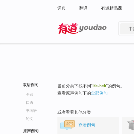
词典
翻译
有道精品课
中
有道 - 网易旗下搜索
双语例句
当前分类下找不到"
life-belt
"的例句。
查看原声例句下的
全部例句
全部
口语
书面语
或者看看其他分类：
论文
双语例句
原声例句