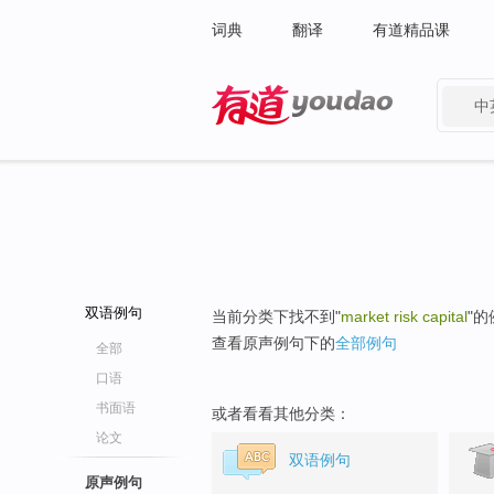
词典
翻译
有道精品课
中
有道 - 网易旗下搜索
双语例句
当前分类下找不到"
market risk capital
"
查看原声例句下的
全部例句
全部
口语
书面语
或者看看其他分类：
论文
双语例句
原声例句