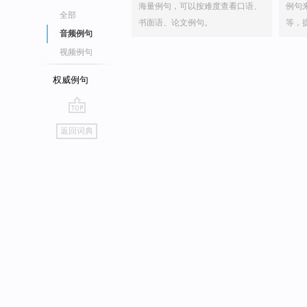
海量例句，可以按难度查看口语、
例句
全部
书面语、论文例句。
等，
音频例句
视频例句
权威例句
go
返回词典
top