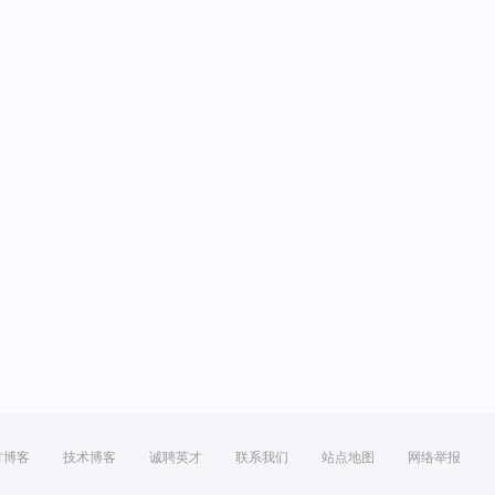
方博客
技术博客
诚聘英才
联系我们
站点地图
网络举报