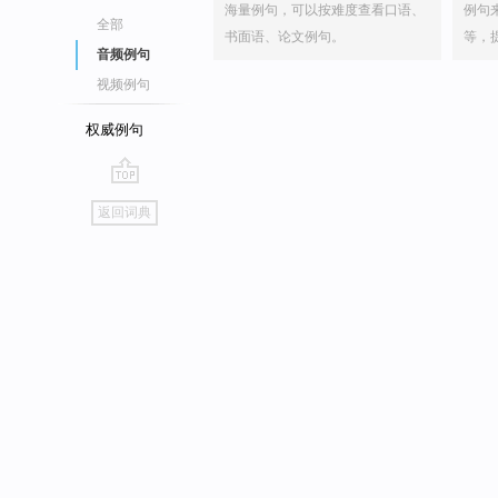
海量例句，可以按难度查看口语、
例句
全部
书面语、论文例句。
等，
音频例句
视频例句
权威例句
go
返回词典
top