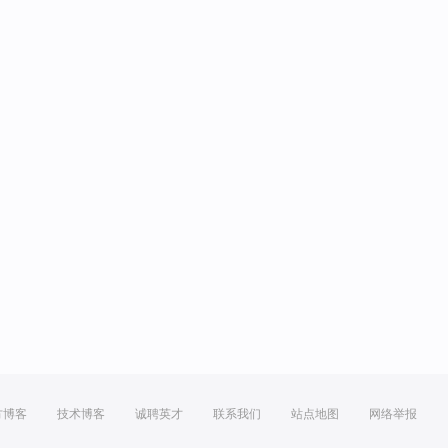
方博客
技术博客
诚聘英才
联系我们
站点地图
网络举报