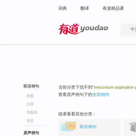
词典
翻译
有道精品课
中
有道 - 网易旗下搜索
双语例句
当前分类下找不到"
meconium aspiration
查看原声例句下的
全部例句
全部
口语
书面语
或者看看其他分类：
论文
双语例句
原声例句