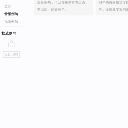
海量例句，可以按难度查看口语、
例句来自权威英文
全部
书面语、论文例句。
等，提供最专业的
音频例句
视频例句
权威例句
go
返回词典
top