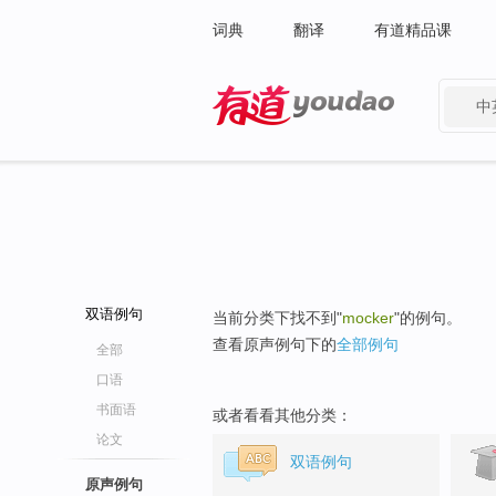
词典
翻译
有道精品课
中
有道 - 网易旗下搜索
双语例句
当前分类下找不到"
mocker
"的例句。
查看原声例句下的
全部例句
全部
口语
书面语
或者看看其他分类：
论文
双语例句
原声例句