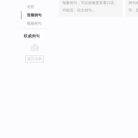
海量例句，可以按难度查看口语、
例句
全部
书面语、论文例句。
等，
音频例句
视频例句
权威例句
go
返回词典
top