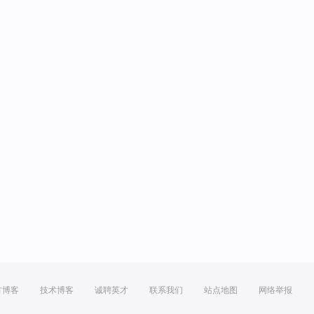
方博客
技术博客
诚聘英才
联系我们
站点地图
网络举报