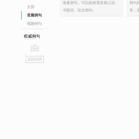
海量例句，可以按难度查看口语、
例句
全部
书面语、论文例句。
等，
音频例句
视频例句
权威例句
go
返回词典
top