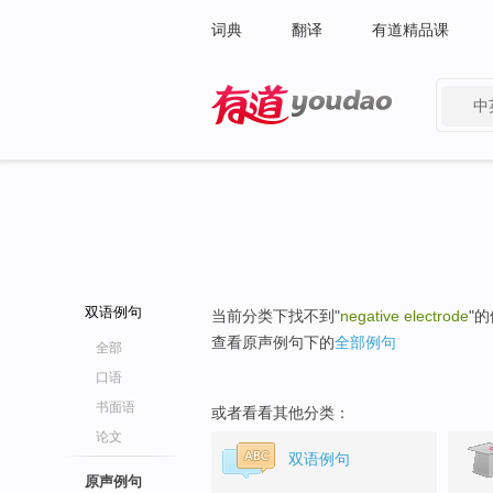
词典
翻译
有道精品课
中
有道 - 网易旗下搜索
双语例句
当前分类下找不到"
negative electrode
"
查看原声例句下的
全部例句
全部
口语
书面语
或者看看其他分类：
论文
双语例句
原声例句