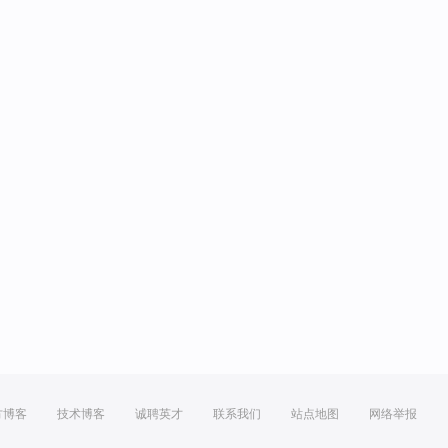
方博客
技术博客
诚聘英才
联系我们
站点地图
网络举报