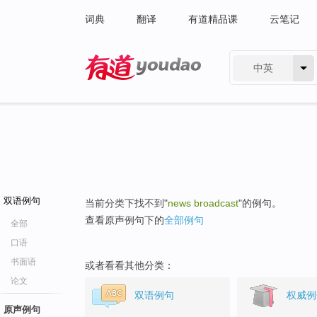
词典
翻译
有道精品课
云笔记
中英
有道 - 网易旗下搜索
双语例句
当前分类下找不到"
news broadcast
"的例句。
查看原声例句下的
全部例句
全部
口语
书面语
或者看看其他分类：
论文
双语例句
权威例
原声例句