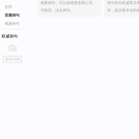
海量例句，可以按难度查看口语、
例句来自权威英文
全部
书面语、论文例句。
等，提供最专业的
音频例句
视频例句
权威例句
go
返回词典
top