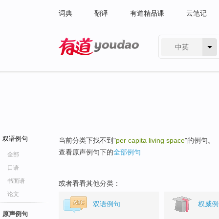
词典
翻译
有道精品课
云笔记
中英
有道 - 网易旗下搜索
双语例句
当前分类下找不到"
per capita living space
"的例句。
查看原声例句下的
全部例句
全部
口语
书面语
或者看看其他分类：
论文
双语例句
权威例
原声例句