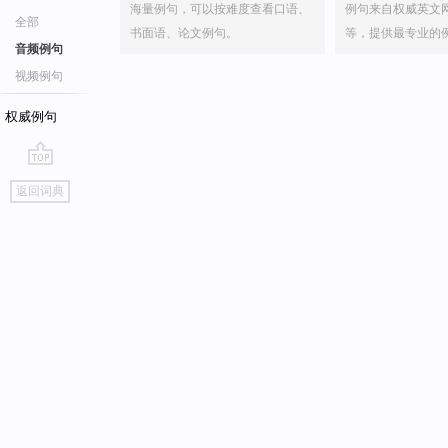
海量例句，可以按难度查看口语、
例句来自权威英文
全部
书面语、论文例句。
等，提供最专业的
音频例句
视频例句
权威例句
go
返回词典
top