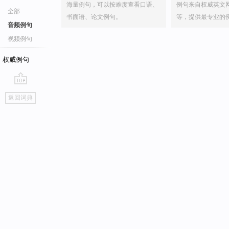
海量例句，可以按难度查看口语、
例句来自权威英文
全部
书面语、论文例句。
等，提供最专业的
音频例句
视频例句
权威例句
go
返回词典
top