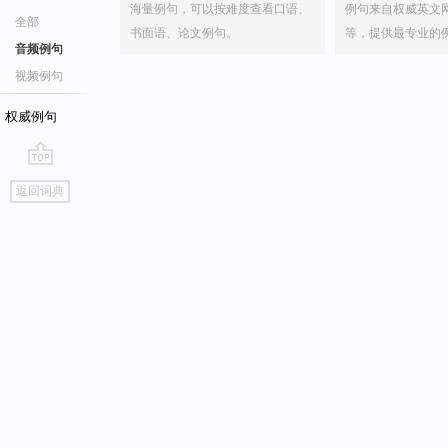
海量例句，可以按难度查看口语、
例句来自权威英文
全部
书面语、论文例句。
等，提供最专业的
音频例句
视频例句
权威例句
go
返回词典
top