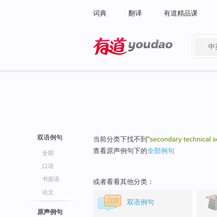
词典
翻译
有道精品课
中
有道 - 网易旗下搜索
双语例句
当前分类下找不到"
secondary technical sc
查看原声例句下的
全部例句
全部
口语
书面语
或者看看其他分类：
论文
双语例句
原声例句