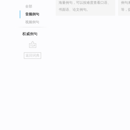
海量例句，可以按难度查看口语、
例句
全部
书面语、论文例句。
等，
音频例句
视频例句
权威例句
go
返回词典
top