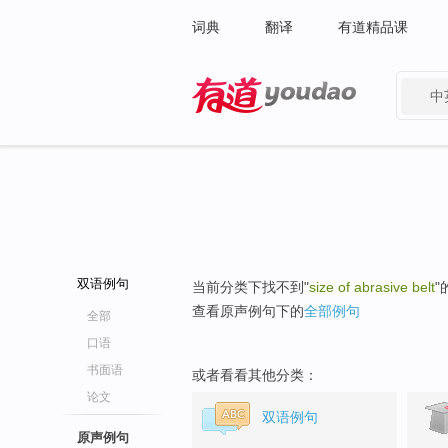
词典
翻译
有道精品课
中
有道 - 网易旗下搜索
双语例句
当前分类下找不到"
size of abrasive belt
"
查看原声例句下的
全部例句
全部
口语
书面语
或者看看其他分类：
论文
双语例句
原声例句