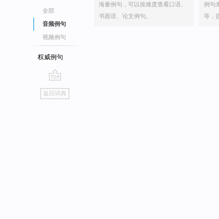
海量例句，可以按难度查看口语、
例句
全部
书面语、论文例句。
等，
音频例句
视频例句
权威例句
go
返回词典
top