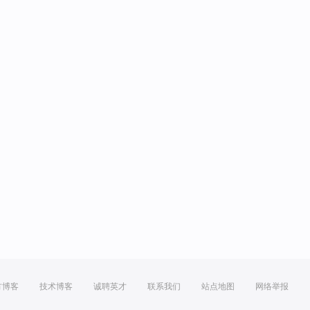
方博客
技术博客
诚聘英才
联系我们
站点地图
网络举报