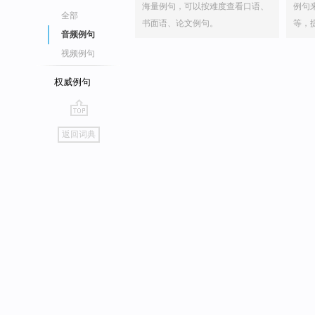
海量例句，可以按难度查看口语、
例句
全部
书面语、论文例句。
等，
音频例句
视频例句
权威例句
go
返回词典
top