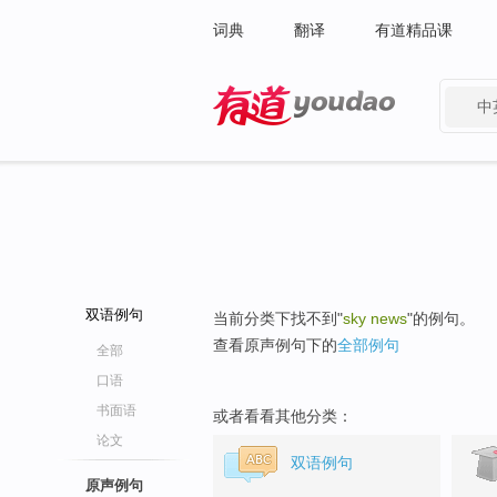
词典
翻译
有道精品课
中
有道 - 网易旗下搜索
双语例句
当前分类下找不到"
sky news
"的例句。
查看原声例句下的
全部例句
全部
口语
书面语
或者看看其他分类：
论文
双语例句
原声例句