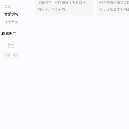
海量例句，可以按难度查看口语、
例句来自权威英文
全部
书面语、论文例句。
等，提供最专业的
音频例句
视频例句
权威例句
go
返回词典
top