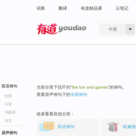
词典
翻译
有道精品课
云笔记
中英
有道 - 网易旗下搜索
双语例句
当前分类下找不到"
the fun and games
"的例句。
查看原声例句下的
全部例句
全部
口语
书面语
或者看看其他分类：
论文
双语例句
权威例
原声例句