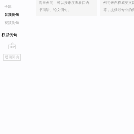
海量例句，可以按难度查看口语、
例句来自权威英文
全部
书面语、论文例句。
等，提供最专业的
音频例句
视频例句
权威例句
go
返回词典
top