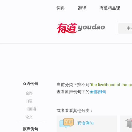
词典
翻译
有道精品课
中
有道 - 网易旗下搜索
双语例句
当前分类下找不到"
the livelihood of the p
查看原声例句下的
全部例句
全部
口语
书面语
或者看看其他分类：
论文
双语例句
原声例句