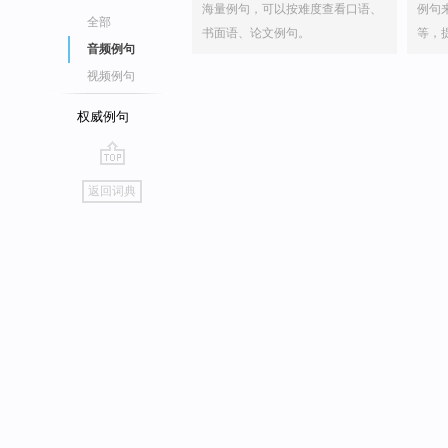
海量例句，可以按难度查看口语、
例句
全部
书面语、论文例句。
等，
音频例句
视频例句
权威例句
go
返回词典
top