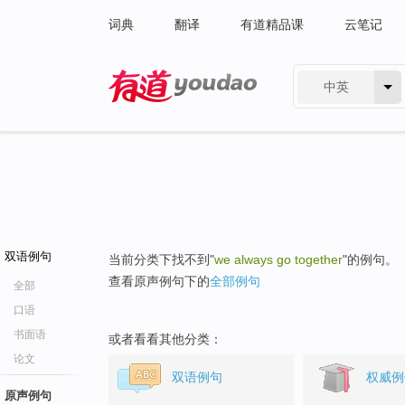
词典
翻译
有道精品课
云笔记
中英
有道 - 网易旗下搜索
双语例句
当前分类下找不到"
we always go together
"的例句。
查看原声例句下的
全部例句
全部
口语
书面语
或者看看其他分类：
论文
双语例句
权威例
原声例句