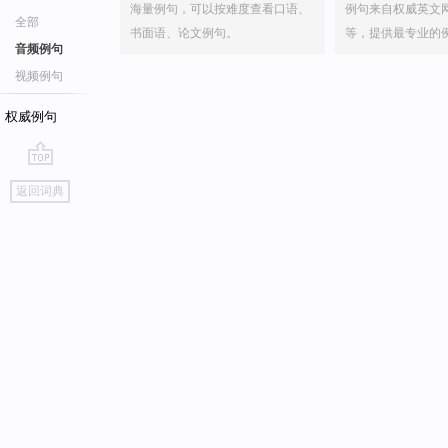
海量例句，可以按难度查看口语、
例句来自权威英文
全部
书面语、论文例句。
等，提供最专业的
音频例句
视频例句
权威例句
go
返回词典
top