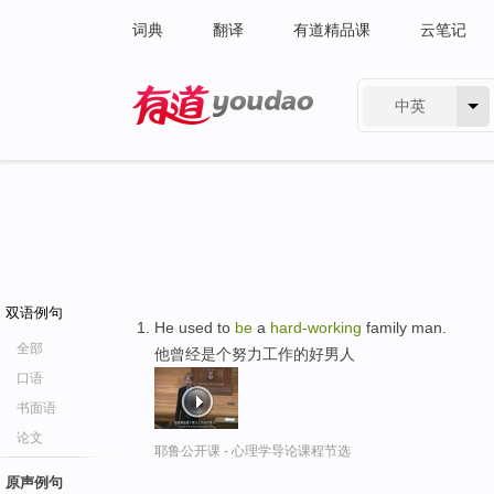
词典
翻译
有道精品课
云笔记
中英
有道 - 网易旗下搜索
双语例句
He used to
be
a
hard-working
family man.
全部
他曾经是个努力工作的好男人
口语
书面语
论文
耶鲁公开课 - 心理学导论课程节选
原声例句