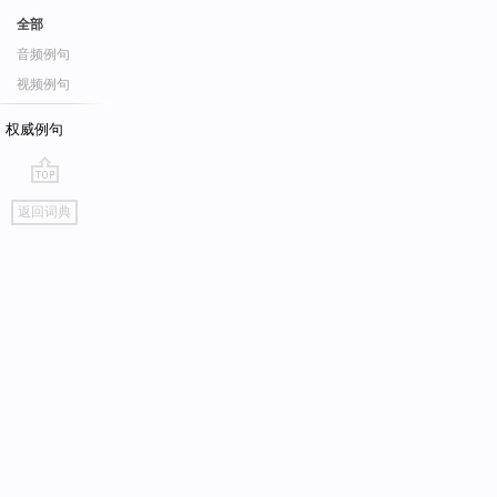
全部
音频例句
视频例句
权威例句
go
返回词典
top