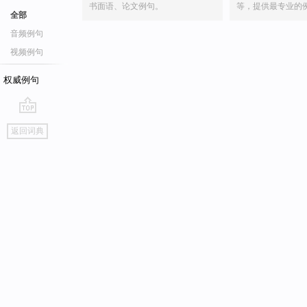
书面语、论文例句。
等，提供最专业的
全部
音频例句
视频例句
权威例句
go
返回词典
top