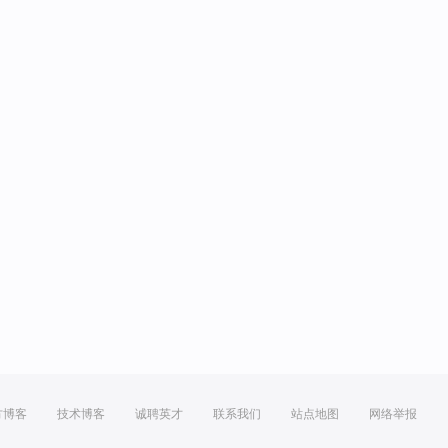
方博客
技术博客
诚聘英才
联系我们
站点地图
网络举报