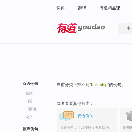
词典
翻译
有道精品课
中
有道 - 网易旗下搜索
双语例句
当前分类下找不到"
bulk ship
"的例句。
全部
口语
或者看看其他分类：
书面语
双语例句
论文
海量例句，可以按难度查看口语、
例句
原声例句