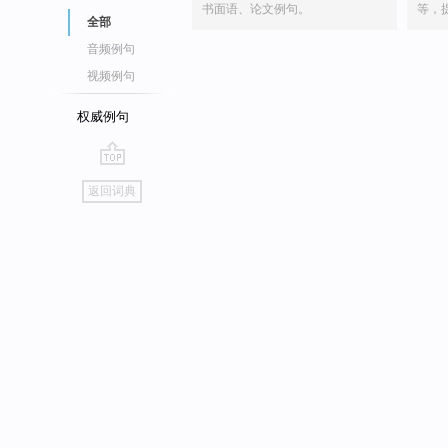
书面语、论文例句。
等，
全部
音频例句
视频例句
权威例句
go
返回词典
top