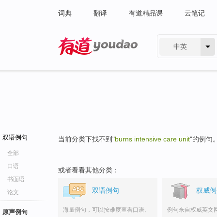
词典
翻译
有道精品课
云笔记
中英
有道 - 网易旗下搜索
双语例句
当前分类下找不到"
burns intensive care unit
"的例句
全部
口语
或者看看其他分类：
书面语
双语例句
权威例
论文
海量例句，可以按难度查看口语、
例句来自权威英文
原声例句