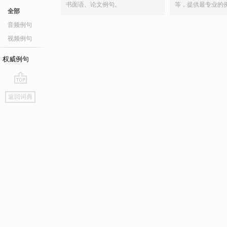
书面语、论文例句。
等，提供最专业的
全部
音频例句
视频例句
权威例句
go
返回词典
top