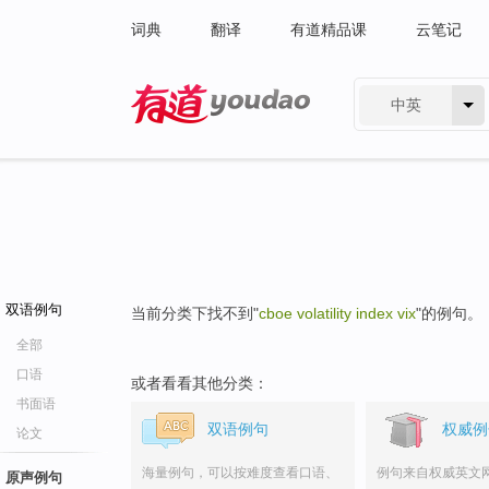
词典
翻译
有道精品课
云笔记
中英
有道 - 网易旗下搜索
双语例句
当前分类下找不到"
cboe volatility index vix
"的例句。
全部
口语
或者看看其他分类：
书面语
双语例句
权威例
论文
海量例句，可以按难度查看口语、
例句来自权威英文
原声例句