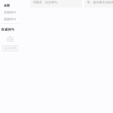
书面语、论文例句。
等，提供最专业的
全部
音频例句
视频例句
权威例句
go
返回词典
top