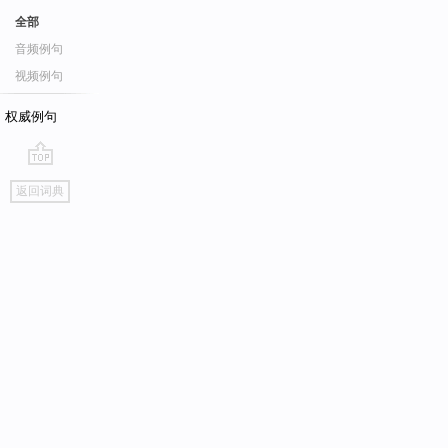
全部
音频例句
视频例句
权威例句
go
返回词典
top