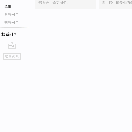
书面语、论文例句。
等，提供最专业的
全部
音频例句
视频例句
权威例句
go
返回词典
top