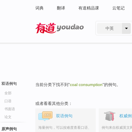
词典
翻译
有道精品课
云笔记
中英
有道 - 网易旗下搜索
双语例句
当前分类下找不到"
coal consumption
"的例句。
全部
口语
或者看看其他分类：
书面语
双语例句
权威例
论文
海量例句，可以按难度查看口语、
例句来自权威英文
原声例句