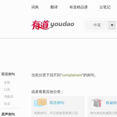
词典
翻译
有道精品课
云笔记
中英
有道 - 网易旗下搜索
双语例句
当前分类下找不到"
complainant
"的例句。
全部
口语
或者看看其他分类：
书面语
双语例句
权威例
论文
海量例句，可以按难度查看口语、
例句来自权威英文
原声例句