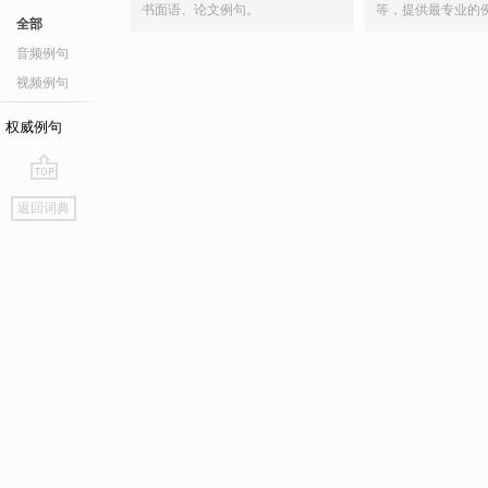
书面语、论文例句。
等，提供最专业的
全部
音频例句
视频例句
权威例句
go
返回词典
top