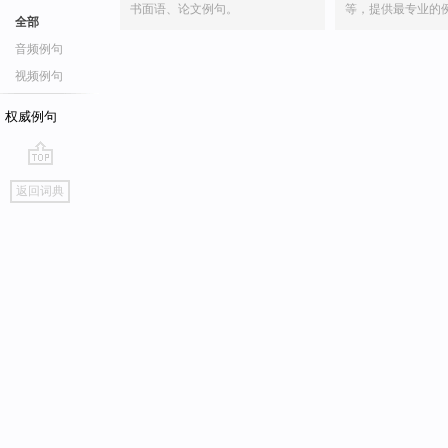
书面语、论文例句。
等，提供最专业的
全部
音频例句
视频例句
权威例句
go
返回词典
top