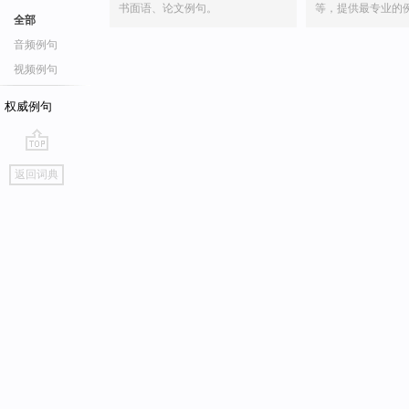
书面语、论文例句。
等，提供最专业的
全部
音频例句
视频例句
权威例句
go
返回词典
top