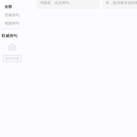
书面语、论文例句。
等，提供最专业的
全部
音频例句
视频例句
权威例句
go
返回词典
top