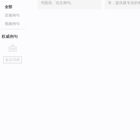
书面语、论文例句。
等，提供最专业的
全部
音频例句
视频例句
权威例句
go
返回词典
top