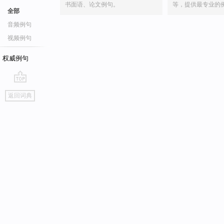
书面语、论文例句。
等，提供最专业的
全部
音频例句
视频例句
权威例句
go
返回词典
top