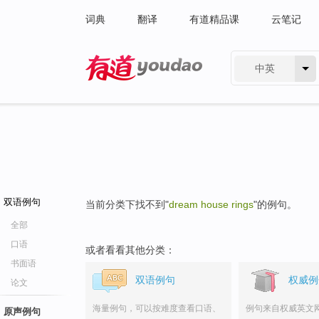
词典
翻译
有道精品课
云笔记
中英
有道 - 网易旗下搜索
双语例句
当前分类下找不到"
dream house rings
"的例句。
全部
口语
或者看看其他分类：
书面语
双语例句
权威例
论文
海量例句，可以按难度查看口语、
例句来自权威英文
原声例句