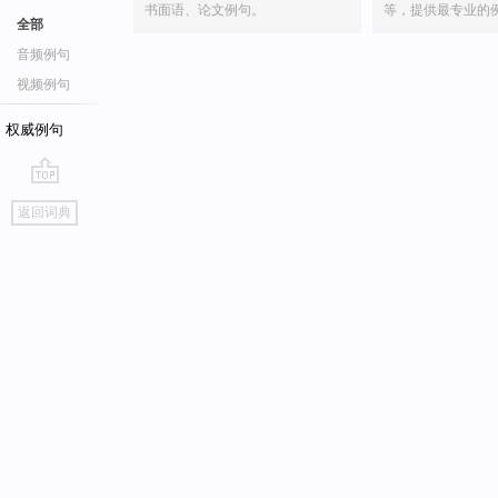
书面语、论文例句。
等，提供最专业的
全部
音频例句
视频例句
权威例句
go
返回词典
top