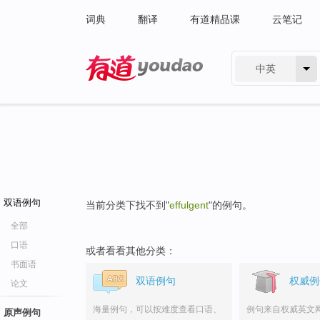
词典
翻译
有道精品课
云笔记
中英
有道 - 网易旗下搜索
双语例句
当前分类下找不到"
effulgent
"的例句。
全部
口语
或者看看其他分类：
书面语
双语例句
权威例
论文
海量例句，可以按难度查看口语、
例句来自权威英文
原声例句