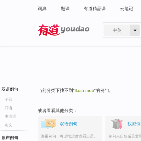
词典
翻译
有道精品课
云笔记
中英
有道 - 网易旗下搜索
双语例句
当前分类下找不到"
flash mob
"的例句。
全部
口语
或者看看其他分类：
书面语
双语例句
权威例
论文
海量例句，可以按难度查看口语、
例句来自权威英文
原声例句