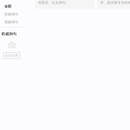
书面语、论文例句。
等，提供最专业的
全部
音频例句
视频例句
权威例句
go
返回词典
top