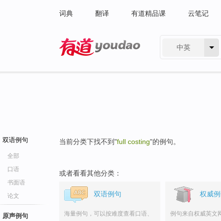
词典
翻译
有道精品课
云笔记
中英
有道 - 网易旗下搜索
双语例句
当前分类下找不到"
full costing
"的例句。
全部
口语
或者看看其他分类：
书面语
双语例句
权威例
论文
海量例句，可以按难度查看口语、
例句来自权威英文
原声例句