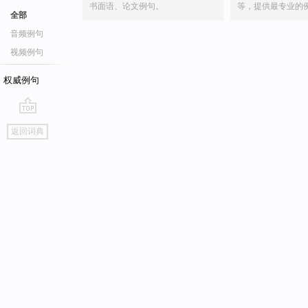
书面语、论文例句。
等，提供最专业的
全部
音频例句
视频例句
权威例句
go
返回词典
top