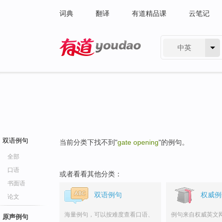
词典
翻译
有道精品课
云笔记
中英
有道 - 网易旗下搜索
双语例句
当前分类下找不到"
gate opening
"的例句。
全部
口语
或者看看其他分类：
书面语
双语例句
权威例
论文
海量例句，可以按难度查看口语、
例句来自权威英文
原声例句