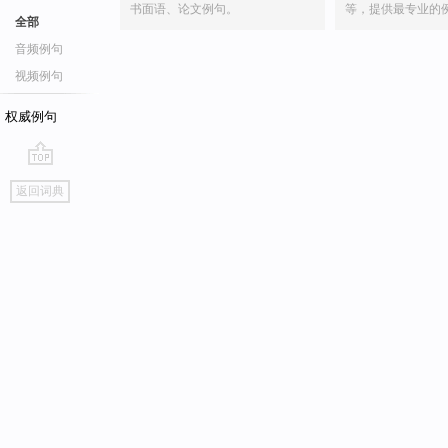
书面语、论文例句。
等，提供最专业的
全部
音频例句
视频例句
权威例句
go
返回词典
top