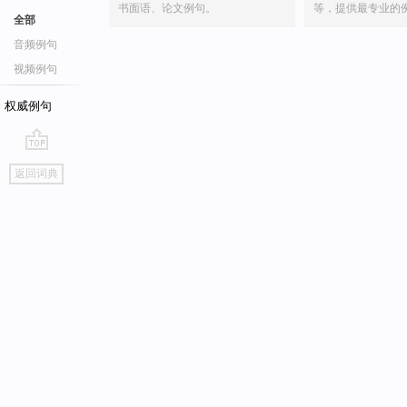
书面语、论文例句。
等，提供最专业的
全部
音频例句
视频例句
权威例句
go
返回词典
top