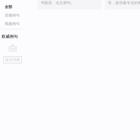
书面语、论文例句。
等，提供最专业的
全部
音频例句
视频例句
权威例句
go
返回词典
top