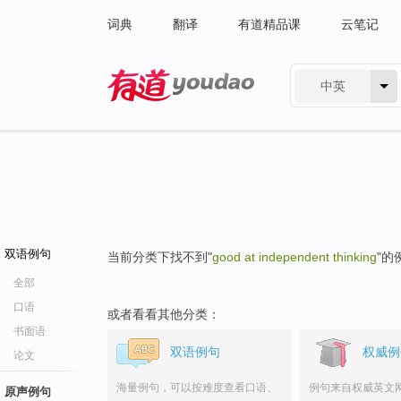
词典
翻译
有道精品课
云笔记
中英
有道 - 网易旗下搜索
双语例句
当前分类下找不到"
good at independent thinking
"的
全部
口语
或者看看其他分类：
书面语
双语例句
权威例
论文
海量例句，可以按难度查看口语、
例句来自权威英文
原声例句