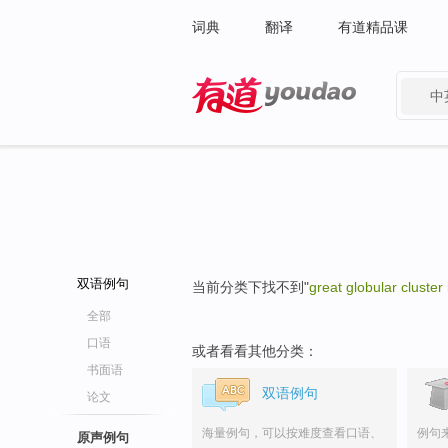
词典
翻译
有道精品课
中
有道 - 网易旗下搜索
双语例句
当前分类下找不到"
great globular cluster
全部
口语
或者看看其他分类：
书面语
双语例句
论文
海量例句，可以按难度查看口语、
例句
原声例句