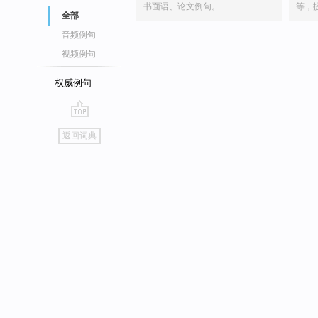
书面语、论文例句。
等，
全部
音频例句
视频例句
权威例句
go
返回词典
top