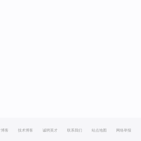
方博客
技术博客
诚聘英才
联系我们
站点地图
网络举报