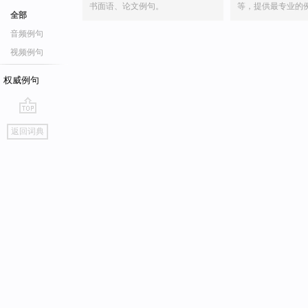
书面语、论文例句。
等，提供最专业的
全部
音频例句
视频例句
权威例句
go
返回词典
top