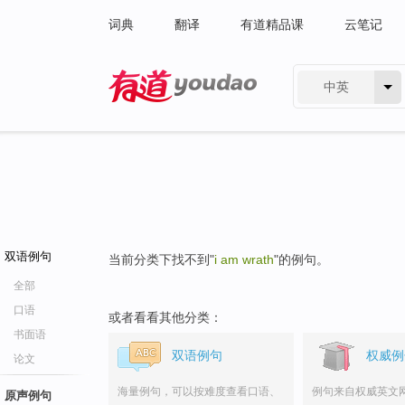
词典
翻译
有道精品课
云笔记
中英
有道 - 网易旗下搜索
双语例句
当前分类下找不到"
i am wrath
"的例句。
全部
口语
或者看看其他分类：
书面语
双语例句
权威例
论文
海量例句，可以按难度查看口语、
例句来自权威英文
原声例句