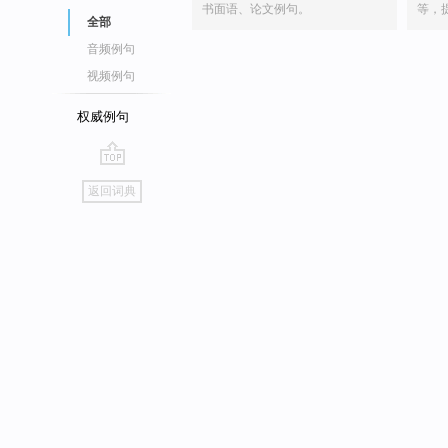
书面语、论文例句。
等，
全部
音频例句
视频例句
权威例句
go
返回词典
top