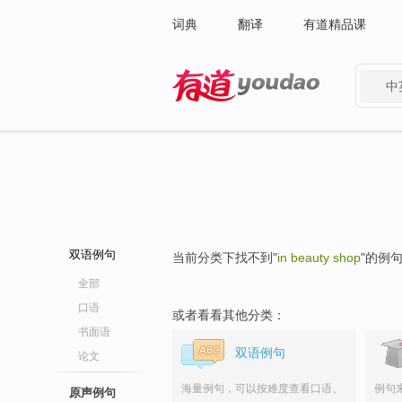
词典
翻译
有道精品课
中
有道 - 网易旗下搜索
双语例句
当前分类下找不到"
in beauty shop
"的例
全部
口语
或者看看其他分类：
书面语
双语例句
论文
海量例句，可以按难度查看口语、
例句
原声例句