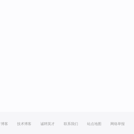
方博客
技术博客
诚聘英才
联系我们
站点地图
网络举报