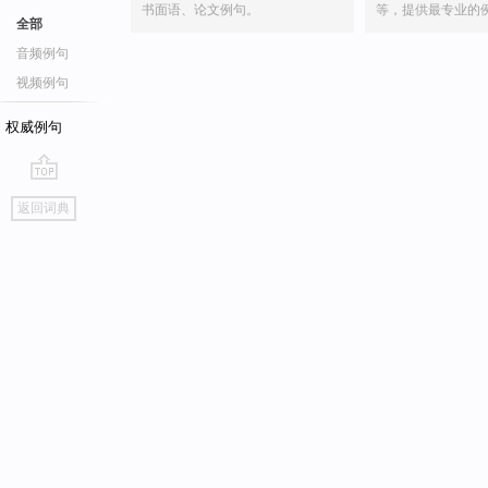
书面语、论文例句。
等，提供最专业的
全部
音频例句
视频例句
权威例句
go
返回词典
top