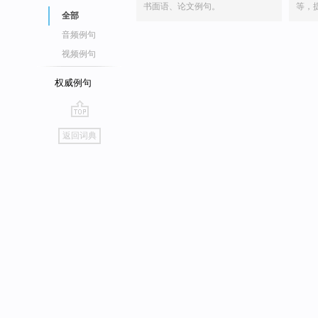
书面语、论文例句。
等，
全部
音频例句
视频例句
权威例句
go
返回词典
top