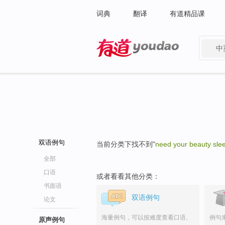
词典
翻译
有道精品课
中
有道 - 网易旗下搜索
双语例句
当前分类下找不到"
need your beauty sle
全部
口语
或者看看其他分类：
书面语
双语例句
论文
海量例句，可以按难度查看口语、
例句
原声例句