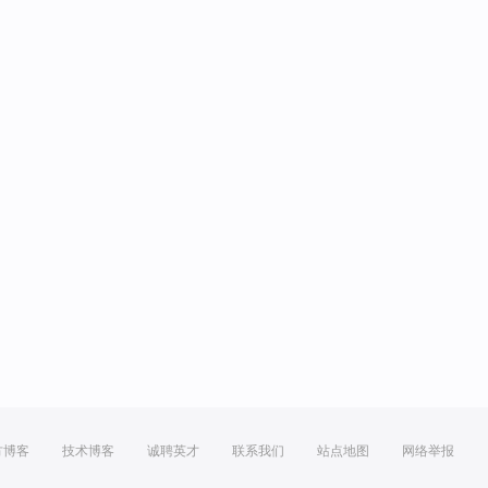
方博客
技术博客
诚聘英才
联系我们
站点地图
网络举报