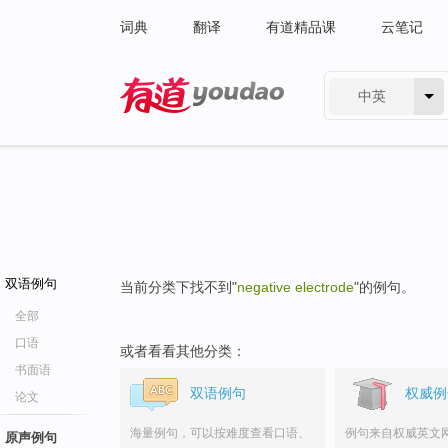
词典
翻译
有道精品课
云笔记
中英
有道 - 网易旗下搜索
双语例句
当前分类下找不到"
negative electrode
"的例句。
全部
口语
或者看看其他分类：
书面语
双语例句
权威例
论文
海量例句，可以按难度查看口语、
例句来自权威英文
原声例句