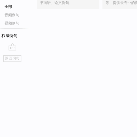
书面语、论文例句。
等，提供最专业的
全部
音频例句
视频例句
权威例句
go
返回词典
top