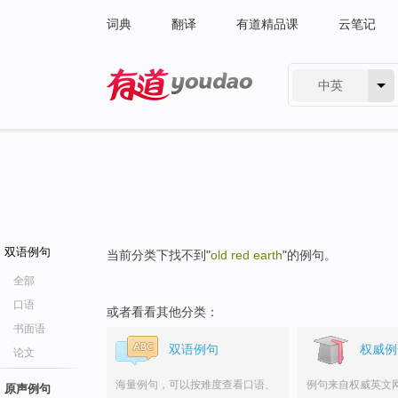
词典
翻译
有道精品课
云笔记
中英
有道 - 网易旗下搜索
双语例句
当前分类下找不到"
old red earth
"的例句。
全部
口语
或者看看其他分类：
书面语
双语例句
权威例
论文
海量例句，可以按难度查看口语、
例句来自权威英文
原声例句