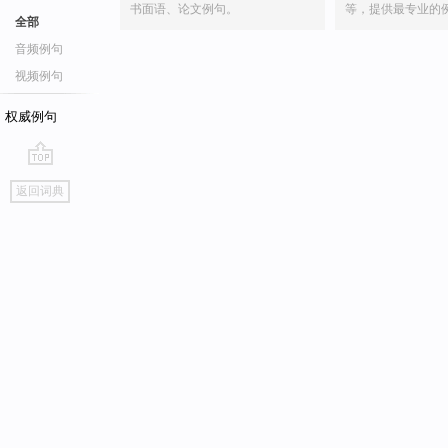
书面语、论文例句。
等，提供最专业的
全部
音频例句
视频例句
权威例句
go
返回词典
top